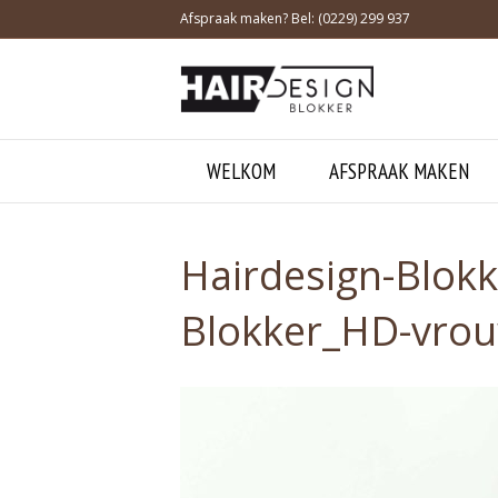
Afspraak maken? Bel: (0229) 299 937
WELKOM
AFSPRAAK MAKEN
Hairdesign-Blok
Blokker_HD-vro