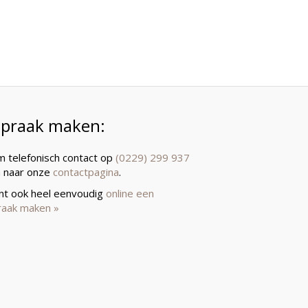
spraak maken:
 telefonisch contact op
(0229) 299 937
a naar onze
contactpagina
.
unt ook heel eenvoudig
online een
raak maken »