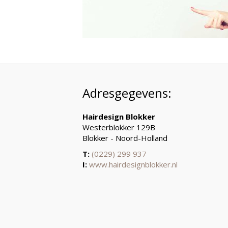
Adresgegevens:
Hairdesign Blokker
Westerblokker 129B
Blokker - Noord-Holland
T:
(0229) 299 937
I:
www.hairdesignblokker.nl