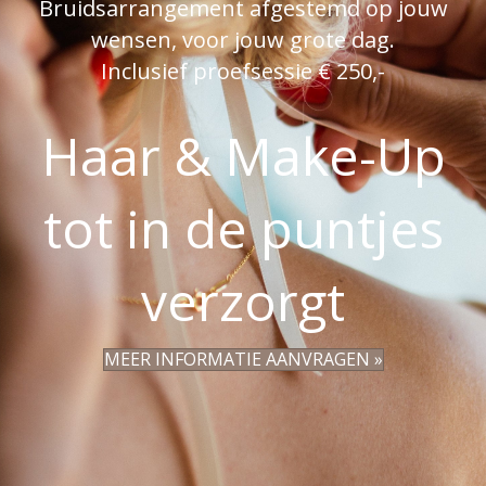
Bruidsarrangement afgestemd op jouw
wensen, voor jouw grote dag.
Inclusief proefsessie € 250,-
Haar & Make-Up
tot in de puntjes
verzorgt
MEER INFORMATIE AANVRAGEN »