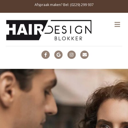
Afspraak maken? Bel: (0229) 299 937
ME
Facebook
Google
Instagram
Email