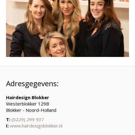
Adresgegevens:
Hairdesign Blokker
Westerblokker 129B
Blokker - Noord-Holland
T:
(0229) 299 937
I:
www.hairdesignblokker.nl