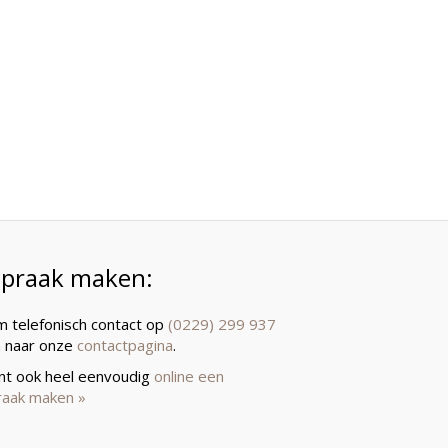
spraak maken:
 telefonisch contact op
(0229) 299 937
a naar onze
contactpagina
.
unt ook heel eenvoudig
online een
raak maken »