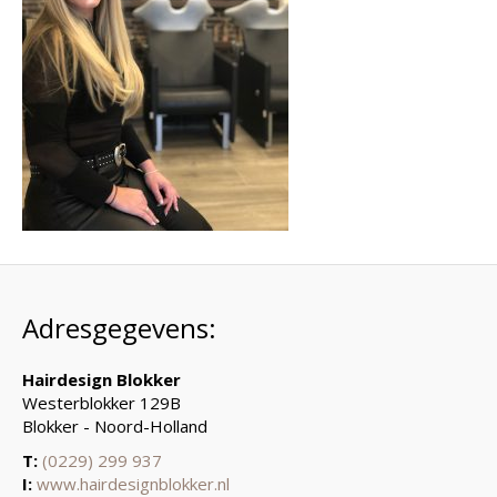
Adresgegevens:
Hairdesign Blokker
Westerblokker 129B
Blokker - Noord-Holland
T:
(0229) 299 937
I:
www.hairdesignblokker.nl