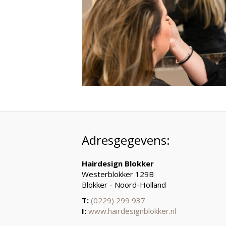
Adresgegevens:
Hairdesign Blokker
Westerblokker 129B
Blokker - Noord-Holland
T:
(0229) 299 937
I:
www.hairdesignblokker.nl