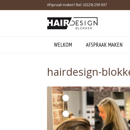
Afspraak maken? Bel: (0229) 299 937
WELKOM
AFSPRAAK MAKEN
hairdesign-blok