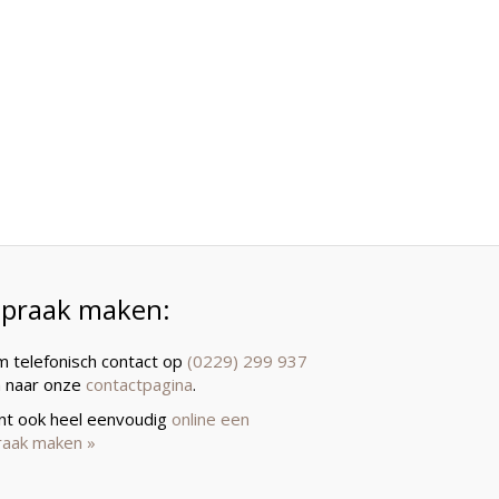
spraak maken:
 telefonisch contact op
(0229) 299 937
a naar onze
contactpagina
.
unt ook heel eenvoudig
online een
raak maken »