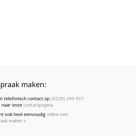
spraak maken:
 telefonisch contact op
(0229) 299 937
a naar onze
contactpagina
.
unt ook heel eenvoudig
online een
raak maken »