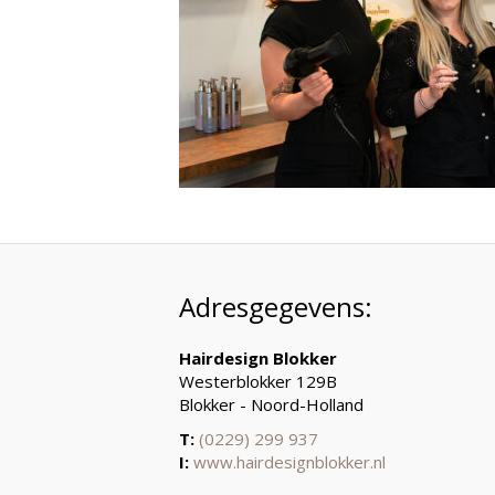
Adresgegevens:
Hairdesign Blokker
Westerblokker 129B
Blokker - Noord-Holland
T:
(0229) 299 937
I:
www.hairdesignblokker.nl