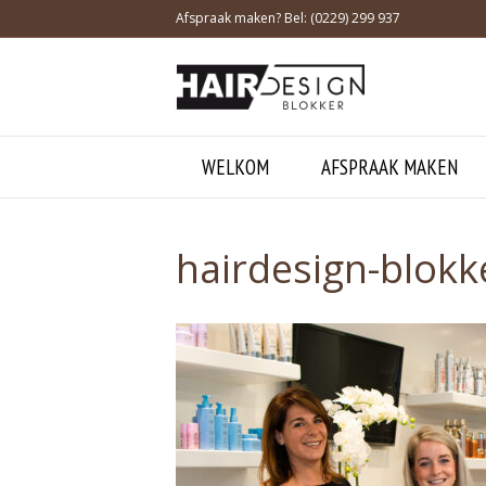
Afspraak maken? Bel: (0229) 299 937
WELKOM
AFSPRAAK MAKEN
hairdesign-blokk