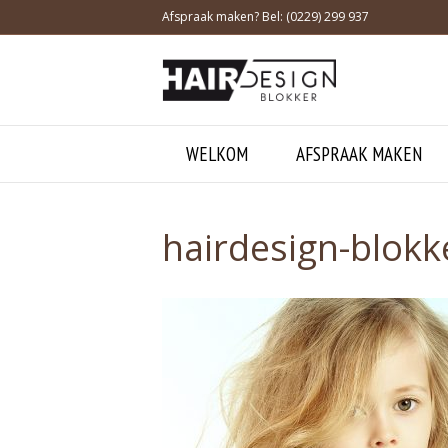
Afspraak maken? Bel: (0229) 299 937
WELKOM
AFSPRAAK MAKEN
hairdesign-blokk