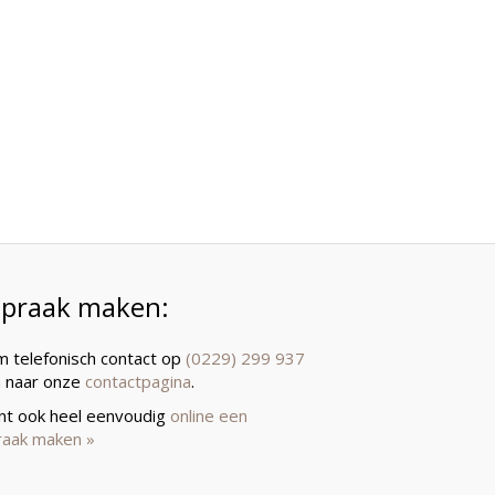
spraak maken:
 telefonisch contact op
(0229) 299 937
a naar onze
contactpagina
.
unt ook heel eenvoudig
online een
raak maken »